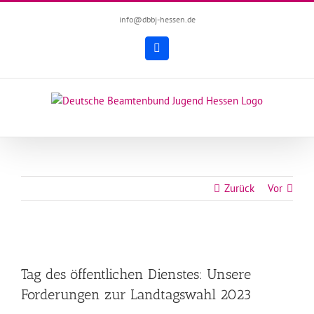
Zum
info@dbbj-hessen.de
Inhalt
springen
Facebook
Zurück
Vor
Zeige
grösseres
Tag des öffentlichen Dienstes: Unsere
Bild
Forderungen zur Landtagswahl 2023