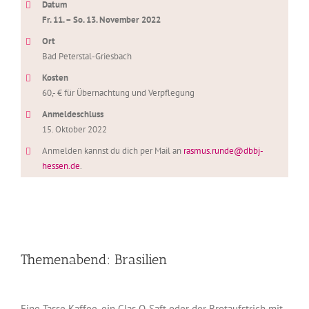
Datum
Fr. 11. – So. 13. November 2022
Ort
Bad Peterstal-Griesbach
Kosten
60,- € für Übernachtung und Verpflegung
Anmeldeschluss
15. Oktober 2022
Anmelden kannst du dich per Mail an
rasmus.runde@dbbj-
hessen.de
.
Themenabend: Brasilien
Eine Tasse Kaffee, ein Glas O-Saft oder der Brotaufstrich mit