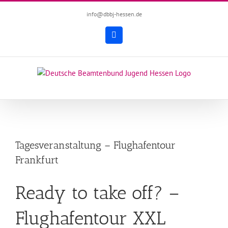
Zum
info@dbbj-hessen.de
Inhalt
springen
Facebook
Tagesveranstaltung – Flughafentour
Frankfurt
Ready to take off? –
Flughafentour XXL