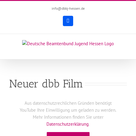
Zum
info@dbbj-hessen.de
Inhalt
springen
Facebook
Neuer dbb Film
Aus datenschutzrechlichen Gründen benötigt
YouTube Ihre Einwilligung um geladen zu werden.
Mehr Informationen finden Sie unter
Datenschutzerklärung
.