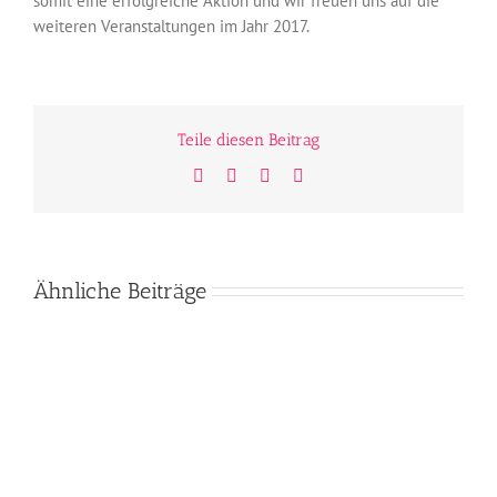
somit eine erfolgreiche Aktion und wir freuen uns auf die
weiteren Veranstaltungen im Jahr 2017.
Teile diesen Beitrag
Facebook
Twitter
WhatsApp
E-
Mail
Ähnliche Beiträge