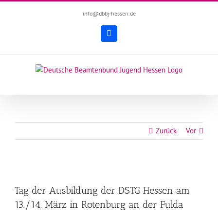
Zum
info@dbbj-hessen.de
Inhalt
springen
Facebook
Zurück
Vor
Zeige
grösseres
Tag der Ausbildung der DSTG Hessen am
Bild
13./14. März in Rotenburg an der Fulda