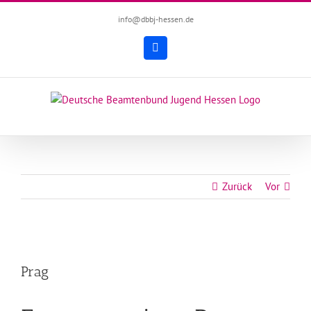
Zum
info@dbbj-hessen.de
Inhalt
springen
Facebook
Zurück
Vor
Zeige
grösseres
Prag
Bild