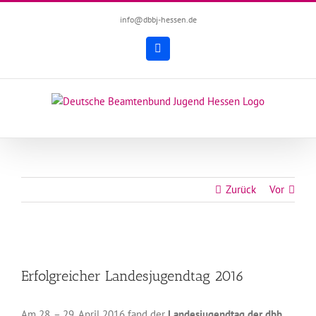
Zum
info@dbbj-hessen.de
Inhalt
springen
Facebook
Zurück
Vor
Zeige
grösseres
Erfolgreicher Landesjugendtag 2016
Bild
Am 28. – 29. April 2016 fand der
Landesjugendtag der dbb