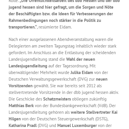
Rolle.
„Die Öffentlichkeitsarbeit des dbb Hessen und der dbb
jugend hessen sind hier gefragt, um die Sorgen und Nöte
der Beschäftigten bzw. die Ideen für Verbesserungen der
Rahmenbedingungen noch stärker in die Politik zu
transportieren.“
, resümierte Eidam.
Nach einer ausgelassenen Abendveranstaltung waren die
Delegierten am zweiten Tagungstag inhaltlich wieder stark
gefordert. Im Anschluss an die Entlastung der scheidenden
Landesjugendleitung stand die
Wahl der neuen
Landesjugendleitung
auf der Tagesordnung. Mit
überwältigender Mehrheit wurde
Julika Eidam
von der
Deutschen Verwaltungsgewerkschaft (DVG) zur
neuen
Vorsitzenden
gewählt. Sie war bereits seit 2012 als
stellvertretende Vorsitzende in der dbb jugend hessen aktiv.
Die Geschicke des
Schatzmeisters
obliegen zukünftig
Matthias Berk
von der Bundesbankgewerkschaft (VdB). Der
Landesjugendleitung gehören als
weitere Stellvertreter Kai
Hilgen
von der Deutschen Steuergewerkschaft (DSTG),
Katharina Pradl
(DVG) und
Manuel Luxemburger
von der