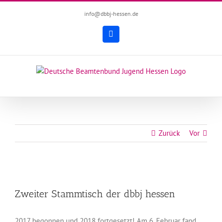
Zum
info@dbbj-hessen.de
Inhalt
springen
Facebook
Zurück
Vor
Zeige
grösseres
Zweiter Stammtisch der dbbj hessen
Bild
2017 begonnen und 2018 fortgesetzt! Am 6. Februar fand