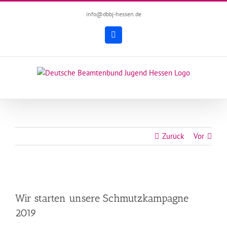
Zum
info@dbbj-hessen.de
Inhalt
springen
Facebook
Zurück
Vor
Zeige
grösseres
Wir starten unsere Schmutzkampagne
Bild
2019