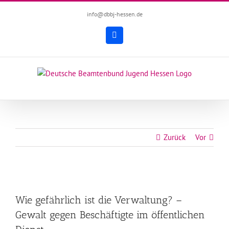
Zum
info@dbbj-hessen.de
Inhalt
springen
Facebook
Zurück
Vor
Zeige
grösseres
Wie gefährlich ist die Verwaltung? –
Bild
Gewalt gegen Beschäftigte im öffentlichen