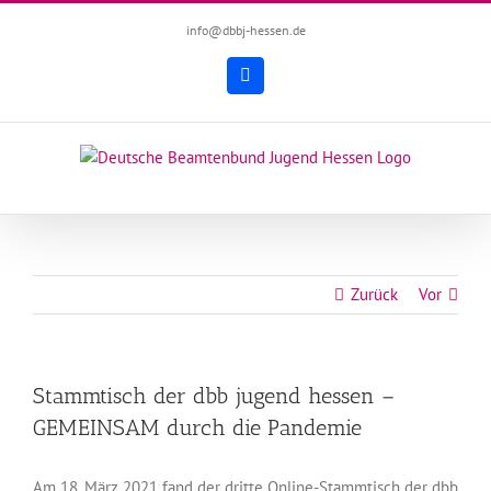
Zum
info@dbbj-hessen.de
Inhalt
springen
Facebook
Zurück
Vor
Stammtisch der dbb jugend hessen –
GEMEINSAM durch die Pandemie
Am 18. März 2021 fand der dritte Online-Stammtisch der dbb