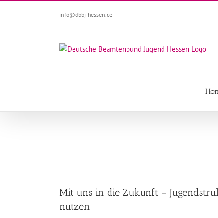
Zum
info@dbbj-hessen.de
Inhalt
springen
Ho
Mit uns in die Zukunft – Jugendst
nutzen