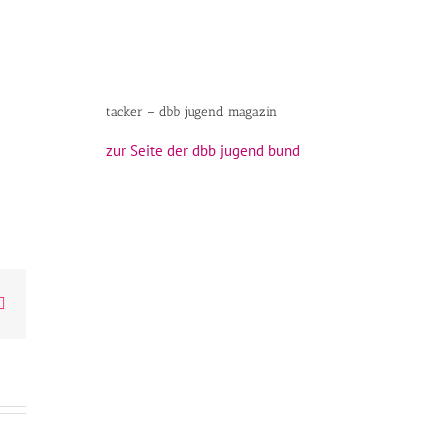
tacker – dbb jugend magazin
zur Seite der dbb jugend bund
atsApp
E-
Mail