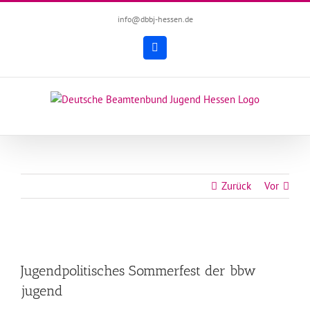
Zum
info@dbbj-hessen.de
Inhalt
springen
Facebook
Zurück
Vor
Zeige
grösseres
Jugendpolitisches Sommerfest der bbw
Bild
jugend