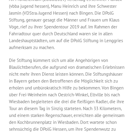
(vbba jugend hessen), Manu Heinrich und ihre Schwester
Jasmin (VDStra.-Jugend Hessen) nach Bingen. Die DPolG
Stiftung, genauer gesagt die Männer und Frauen um Klaus
Vöge, rief zu ihrer Spendentour 2019 auf. Im Rahmen der
Fahrradtour quer durch Deutschland waren sie in allen
Landeshauptstädten, um auf die DPolG Stiftung in Lenggries
aufmerksam zu machen.
Die Stiftung kümmert sich um alle Angehörigen von
Blaulichtberufen, die aufgrund von dramatischen Erlebnissen
nicht mehr ihren Dienst leisten können. Die Stiftungshäuser
in Bayern geben den Betroffenen die Möglichkeit sich zu
erholen und unbürokratisch Hilfe zu bekommen. Von Bingen
über Frei-Weinheim nach Oestrich-Winkel, Eltville bis nach
Wiesbaden begleiteten die drei die fleißigen Radler, die ihre
Tour an diesem Tag in Sinzig starteten. Nach 33 Kilometern,
und einem starken Regenschauer, erreichten alle gemeinsam
den Kochbrunnenplatz in Wiesbaden. Dort wartete schon
sehnsüchtig die DPolG Hessen, um ihre Spendenwutz zu