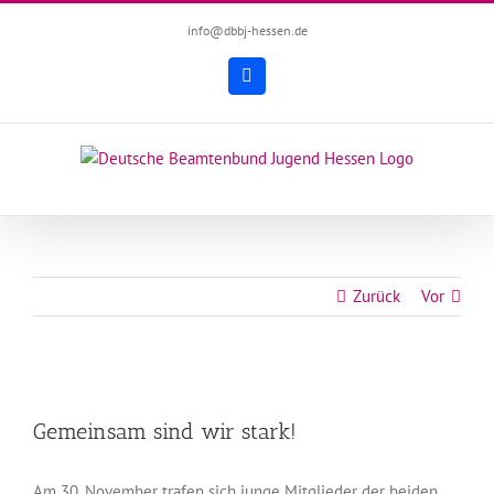
Zum
info@dbbj-hessen.de
Inhalt
springen
Facebook
Zurück
Vor
Zeige
grösseres
Gemeinsam sind wir stark!
Bild
Am 30. November trafen sich junge Mitglieder der beiden