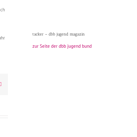
ich
tacker – dbb jugend magazin
ahr
zur Seite der dbb jugend bund
atsApp
E-
Mail