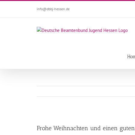
Zum
info@dbbj-hessen.de
Inhalt
springen
Ho
Zeige
grösseres
Frohe Weihnachten und einen guten 
Bild