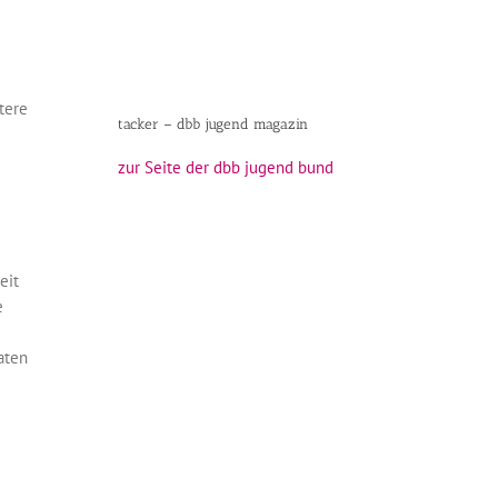
tere
tacker – dbb jugend magazin
zur Seite der dbb jugend bund
eit
e
aten