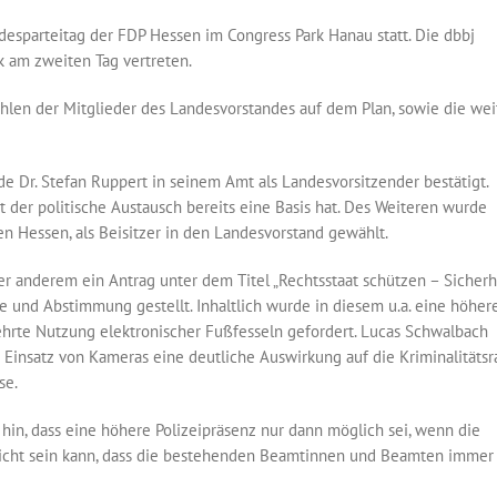
desparteitag der FDP Hessen im Congress Park Hanau statt. Die dbbj
k am zweiten Tag vertreten.
en der Mitglieder des Landesvorstandes auf dem Plan, sowie die wei
 Dr. Stefan Ruppert in seinem Amt als Landesvorsitzender bestätigt.
mit der politische Austausch bereits eine Basis hat. Des Weiteren wurde
n Hessen, als Beisitzer in den Landesvorstand gewählt.
anderem ein Antrag unter dem Titel „Rechtsstaat schützen – Sicherh
e und Abstimmung gestellt. Inhaltlich wurde in diesem u.a. eine höher
rte Nutzung elektronischer Fußfesseln gefordert. Lucas Schwalbach
 Einsatz von Kameras eine deutliche Auswirkung auf die Kriminalitätsr
se.
hin, dass eine höhere Polizeipräsenz nur dann möglich sei, wenn die
s nicht sein kann, dass die bestehenden Beamtinnen und Beamten immer