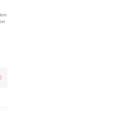
 dem
bei
atsApp
E-
Mail