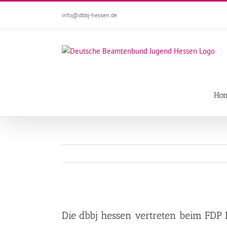
Zum
info@dbbj-hessen.de
Inhalt
springen
Ho
Zeige
grösseres
Die dbbj hessen vertreten beim FDP 
Bild