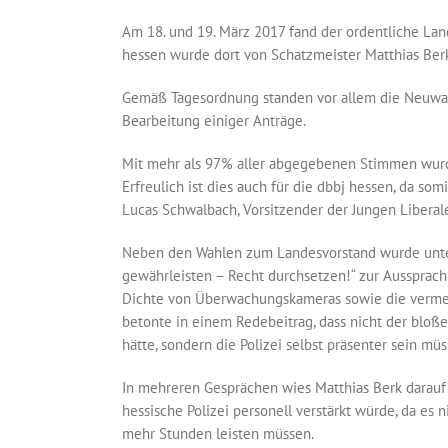
Am 18. und 19. März 2017 fand der ordentliche Lan
hessen wurde dort von Schatzmeister Matthias Ber
Gemäß Tagesordnung standen vor allem die Neuwahl
Bearbeitung einiger Anträge.
Mit mehr als 97% aller abgegebenen Stimmen wurde
Erfreulich ist dies auch für die dbbj hessen, da so
Lucas Schwalbach, Vorsitzender der Jungen Liberale
Neben den Wahlen zum Landesvorstand wurde unter 
gewährleisten – Recht durchsetzen!“ zur Aussprach
Dichte von Überwachungskameras sowie die vermeh
betonte in einem Redebeitrag, dass nicht der bloße
hätte, sondern die Polizei selbst präsenter sein müs
In mehreren Gesprächen wies Matthias Berk darauf 
hessische Polizei personell verstärkt würde, da e
mehr Stunden leisten müssen.