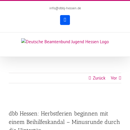
Zum
info@dbbj-hessen.de
Inhalt
springen
Facebook
Zurück
Vor
Zeige
grösseres
dbb Hessen: Herbstferien beginnen mit
Bild
einem Beihilfeskandal – Minusrunde durch