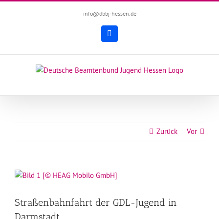
Zum
info@dbbj-hessen.de
Inhalt
springen
Facebook
Zurück
Vor
Zeige
grösseres
Bild
Straßenbahnfahrt der GDL-Jugend in
Darmstadt